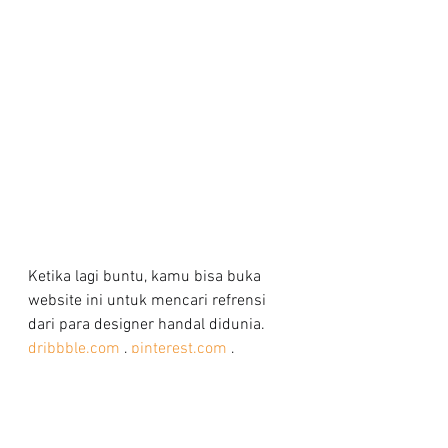
Ketika lagi buntu, kamu bisa buka 
website ini untuk mencari refrensi 
dari para designer handal didunia. 
dribbble.com
 , 
pinterest.com
 , 
behance.net
  , 
thefutur.com
 , 
designspiration.com
 , 
characterdesignreferences.com
 , 
nga.gov